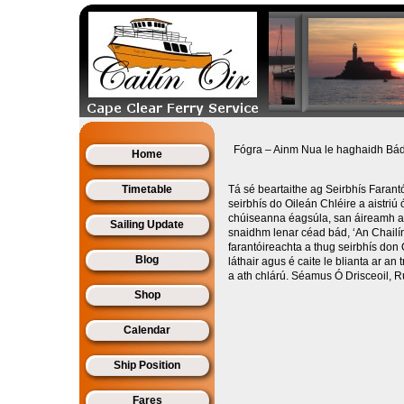
Fógra – Ainm Nua le haghaidh Bád
Home
Timetable
Tá sé beartaithe ag Seirbhís Farant
seirbhís do Oileán Chléire a aistriú
chúiseanna éagsúla, san áireamh an t
Sailing Update
snaidhm lenar céad bád, ‘An Chailín
farantóireachta a thug seirbhís don 
Blog
láthair agus é caite le blianta ar a
a ath chlárú. Séamus Ó Drisceoil, 
Shop
Calendar
Ship Position
Fares