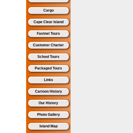
Cargo
Cape Clear Island
Fastnet Tours
Customer Charter
School Tours
Packaged Tours
Links
Cartoon History
Our History
Photo Gallery
Island Map