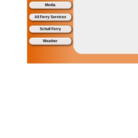
Media
All Ferry Services
Schull Ferry
Weather